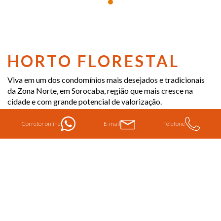
HORTO FLORESTAL
Viva em um dos condomínios mais desejados e tradicionais
da Zona Norte, em Sorocaba, região que mais cresce na
cidade e com grande potencial de valorização.
Telefone
Corretor online
E-mail
150m²
Lazer
Lotes
Completo
Descubra a essência do Horto